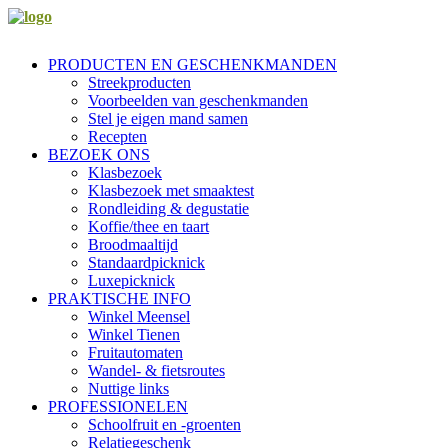
PRODUCTEN EN GESCHENKMANDEN
Streekproducten
Voorbeelden van geschenkmanden
Stel je eigen mand samen
Recepten
BEZOEK ONS
Klasbezoek
Klasbezoek met smaaktest
Rondleiding & degustatie
Koffie/thee en taart
Broodmaaltijd
Standaardpicknick
Luxepicknick
PRAKTISCHE INFO
Winkel Meensel
Winkel Tienen
Fruitautomaten
Wandel- & fietsroutes
Nuttige links
PROFESSIONELEN
Schoolfruit en -groenten
Relatiegeschenk