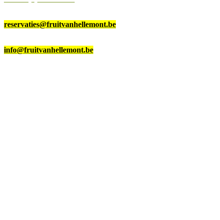
Voor rondleidingen en hoevepicknick:
reservaties@fruitvanhellemont.be
Voor alle andere vragen, bestellingen,…:
info@fruitvanhellemont.be
Openingsuren Meensel
Heibosstraat 17, Meensel
Maandag – vrijdag
9u – 12u
12u30 – 17u30
Zaterdag
9u – 12u
Zondag gesloten
Openingsuren Tienen
Hamelendreef 81, Tienen
Dinsdag – vrijdag
10u – 12u30