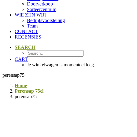
Doorverkoop
Sorteercentrum
WIE ZIJN WIJ?
Bedrijfsvoorstelling
Team
CONTACT
RECENSIES
SEARCH
CART
Je winkelwagen is momenteel leeg.
perensap75
Home
Perensap 75cl
perensap75
Fruit Vanhellemont
Het fruitteeltbedrijf Vanhellemont werd opgestart in 1969. Doorheen
de jaren is het familiebedrijf stapsgewijs uitgegroeid tot een